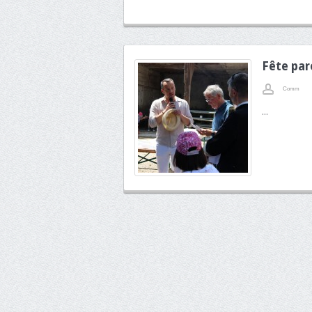
Fête paro
Comm
...