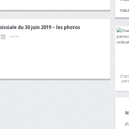
TABL
issiale du 30 juin 2019 – les photos
27 juillet 2019
Chan
paro
N
P