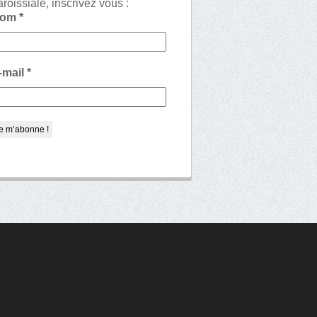
aroissiale, inscrivez vous :
Nom
*
-mail
*