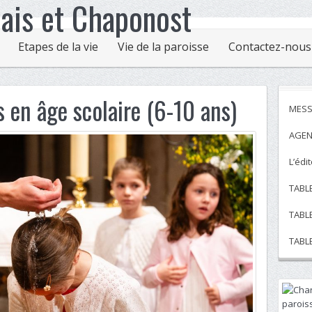
Etapes de la vie
Vie de la paroisse
Contactez-nous
 en âge scolaire (6-10 ans)
MESS
AGEN
L’édi
TABL
TABL
TABL