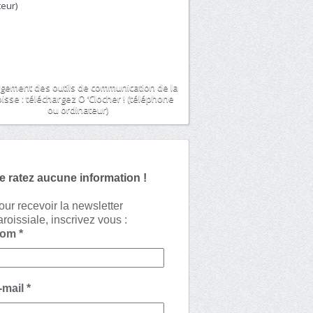
gement des outils de communication de la
isse : téléchargez O ‘Clocher ! (téléphone
ou ordinateur)
e ratez aucune information !
our recevoir la newsletter
aroissiale, inscrivez vous :
Nom
*
-mail
*