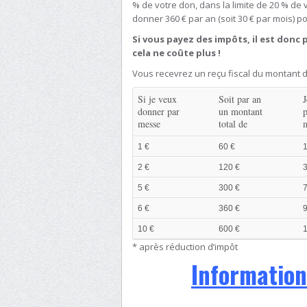
% de votre don, dans la limite de 20 % d
donner 360 € par an (soit 30 € par mois) po
Si vous payez des impôts, il est donc 
cela ne coûte plus !
Vous recevrez un reçu fiscal du montant
Si je veux
Soit par an
J
donner par
un montant
messe
total de
1 €
60 €
1
2 €
120 €
3
5 €
300 €
7
6 €
360 €
9
10 €
600 €
* après réduction d’impôt
Information