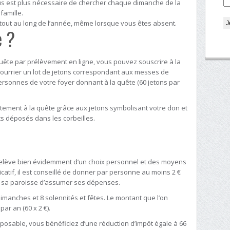
ous est plus nécessaire de chercher chaque dimanche de la
amille.
 tout au long de l’année, même lorsque vous êtes absent.
 ?
uête par prélèvement en ligne, vous pouvez souscrire à la
courrier un lot de jetons correspondant aux messes de
rsonnes de votre foyer donnant à la quête (60 jetons par
ètement à la quête grâce aux jetons symbolisant votre don et
ts déposés dans les corbeilles.
e relève bien évidemment d’un choix personnel et des moyens
dicatif, il est conseillé de donner par personne au moins 2 €
à sa paroisse d’assumer ses dépenses.
imanches et 8 solennités et fêtes. Le montant que l’on
ar an (60 x 2 €).
mposable, vous bénéficiez d’une réduction d’impôt égale à 66