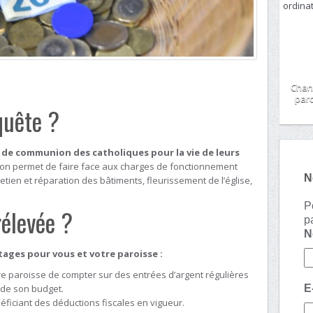
Chan
paro
quête ?
t de communion des catholiques pour la vie de leurs
sion permet de faire face aux charges de fonctionnement
N
etien et réparation des bâtiments, fleurissement de l’église,
P
rélevée ?
p
tages pour vous et votre paroisse :
e paroisse de compter sur des entrées d’argent régulières
t de son budget.
E
iciant des déductions fiscales en vigueur.