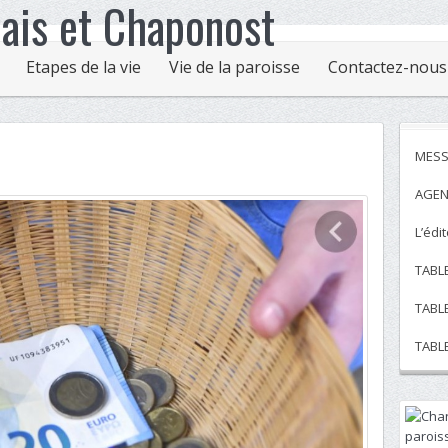
Etapes de la vie
Vie de la paroisse
Contactez-nous
MESS
AGEN
L’édi
TABL
TABL
TABL