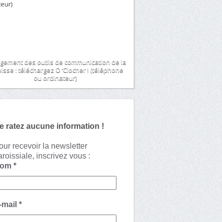
gement des outils de communication de la
isse : téléchargez O ‘Clocher ! (téléphone
ou ordinateur)
e ratez aucune information !
our recevoir la newsletter
aroissiale, inscrivez vous :
Nom
*
-mail
*