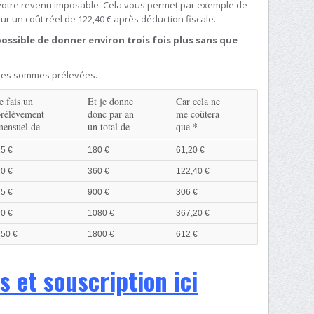
e votre revenu imposable. Cela vous permet par exemple de
ur un coût réel de 122,40 € après déduction fiscale.
possible de donner environ trois fois plus sans que
 des sommes prélevées.
e fais un
Et je donne
Car cela ne
prélèvement
donc par an
me coûtera
mensuel de
un total de
que *
5 €
180 €
61,20 €
0 €
360 €
122,40 €
5 €
900 €
306 €
0 €
1080 €
367,20 €
150 €
1800 €
612 €
s et souscription ici