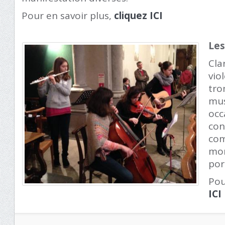
Pour en savoir plus,
cliquez ICI
Les
Cla
vio
tro
mus
occ
con
co
mor
por
Pou
ICI