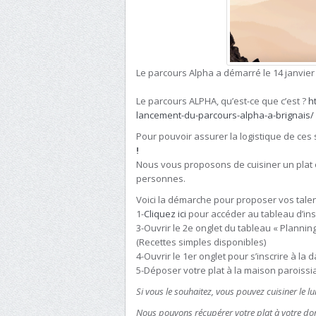
Le parcours Alpha a démarré le 14 janvier 
Le parcours ALPHA, qu’est-ce que c’est ?
h
lancement-du-parcours-alpha-a-brignais/
Pour pouvoir assurer la logistique de ces 
!
Nous vous proposons de cuisiner un plat o
personnes.
Voici la démarche pour proposer vos talen
1-
Cliquez ici
pour accéder au tableau d’ins
3-Ouvrir le 2e onglet du tableau « Plannin
(Recettes simples disponibles)
4-Ouvrir le 1er onglet pour s’inscrire à la 
5-Déposer votre plat à la maison paroissia
Si vous le souhaitez, vous pouvez cuisiner le lu
Nous pouvons récupérer votre plat à votre dom