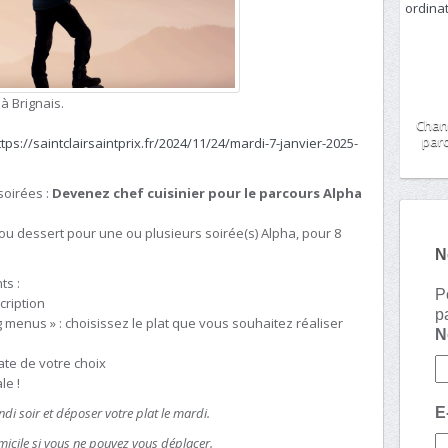
à Brignais.
Chan
paro
ttps://saintclairsaintprix.fr/2024/11/24/mardi-7-janvier-2025-
soirées :
Devenez chef cuisinier pour le parcours Alpha
u dessert pour une ou plusieurs soirée(s) Alpha, pour 8
N
ts :
P
cription
p
g menus » : choisissez le plat que vous souhaitez réaliser
date de votre choix
le !
ndi soir et déposer votre plat le mardi.
E
icile si vous ne pouvez vous déplacer.