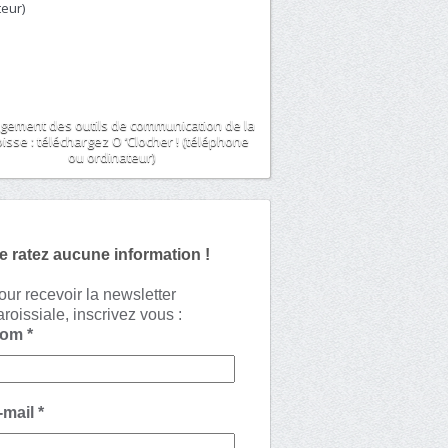
gement des outils de communication de la
isse : téléchargez O ‘Clocher ! (téléphone
ou ordinateur)
e ratez aucune information !
our recevoir la newsletter
aroissiale, inscrivez vous :
Nom
*
-mail
*