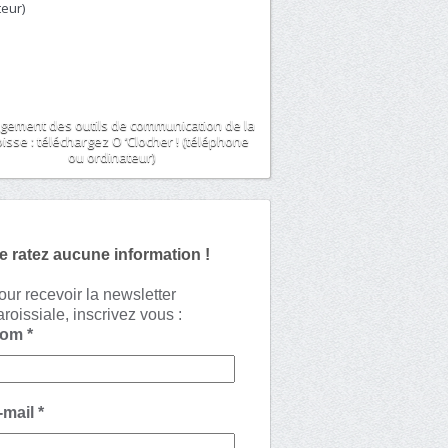
gement des outils de communication de la
isse : téléchargez O ‘Clocher ! (téléphone
ou ordinateur)
e ratez aucune information !
our recevoir la newsletter
aroissiale, inscrivez vous :
Nom
*
-mail
*