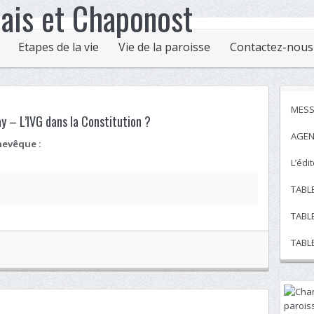
Etapes de la vie
Vie de la paroisse
Contactez-nous
MESS
 – L’IVG dans la Constitution ?
AGEN
hevêque :
L’édi
TABL
TABL
TABL