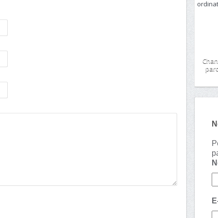
Chan
paro
N
P
p
E