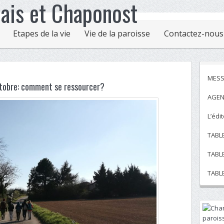
Etapes de la vie
Vie de la paroisse
Contactez-nous
MESS
tobre: comment se ressourcer?
AGEN
L’édi
TABL
TABL
TABL