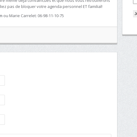
oire même déjà convaincues et que nous vous retrouverons
bliez pas de bloquer votre agenda personnel ET familial!
om
ou Marie Carrelet: 06-98-11-10-75