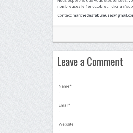
Nous espérons que vous êtes tentées, v
nombreuses le 1er octobre … d’ici là n’ou
Contact:
marchedesfabuleuses@gmail.c
Leave a Comment
Name*
Email*
Website