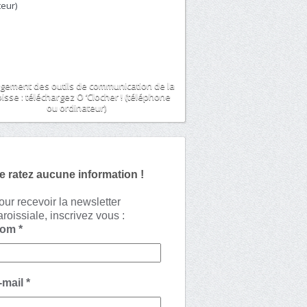
gement des outils de communication de la
isse : téléchargez O ‘Clocher ! (téléphone
ou ordinateur)
e ratez aucune information !
our recevoir la newsletter
aroissiale, inscrivez vous :
Nom
*
-mail
*