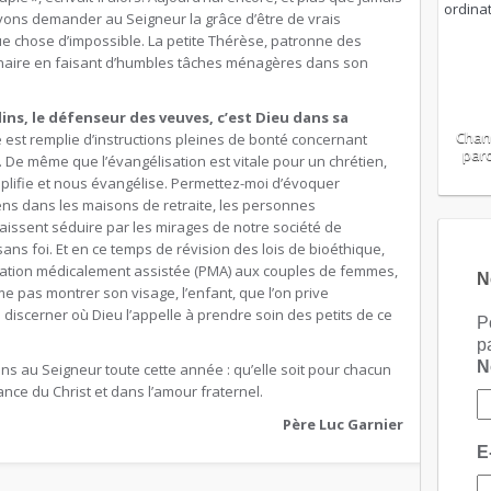
vons demander au Seigneur la grâce d’être de vrais
ue chose d’impossible. La petite Thérèse, patronne des
naire en faisant d’humbles tâches ménagères dans son
ins, le défenseur des veuves, c’est Dieu dans sa
Chan
e est remplie d’instructions pleines de bonté concernant
paro
in. De même que l’évangélisation est vitale pour un chrétien,
plifie et nous évangélise. Permettez-moi d’évoquer
ens dans les maisons de retraite, les personnes
laissent séduire par les mirages de notre société de
ans foi. Et en ce temps de révision des lois de bioéthique,
création médicalement assistée (PMA) aux couples de femmes,
N
me pas montrer son visage, l’enfant, que l’on prive
discerner où Dieu l’appelle à prendre soin des petits de ce
P
p
ns au Seigneur toute cette année : qu’elle soit pour chacun
ce du Christ et dans l’amour fraternel.
Père Luc Garnier
E