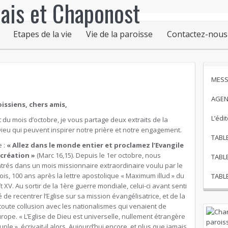
Etapes de la vie
Vie de la paroisse
Contactez-nous
MESS
AGEN
issiens, chers amis,
L’édi
 du mois d’octobre, je vous partage deux extraits de la
ieu qui peuvent inspirer notre prière et notre engagement.
TABL
e :
« Allez dans le monde entier et proclamez l’Evangile
 création »
(Marc 16,15). Depuis le 1
er
octobre, nous
TABL
rés dans un mois missionnaire extraordinaire voulu par le
is, 100 ans après la lettre apostolique « Maximum illud » du
TABL
 XV. Au sortir de la 1
ère
guerre mondiale, celui-ci avant senti
é de recentrer l’Eglise sur sa mission évangélisatrice, et de la
 toute collusion avec les nationalismes qui venaient de
urope. « L’Eglise de Dieu est universelle, nullement étrangère
ple », écrivait-il alors. Aujourd’hui encore, et plus que jamais