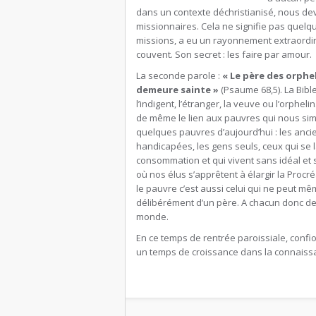
dans un contexte déchristianisé, nous de
missionnaires. Cela ne signifie pas quelq
missions, a eu un rayonnement extraordi
couvent. Son secret : les faire par amour.
La seconde parole :
« Le père des orphel
demeure sainte »
(Psaume 68,5). La Bibl
l’indigent, l’étranger, la veuve ou l’orphel
de même le lien aux pauvres qui nous sim
quelques pauvres d’aujourd’hui : les anci
handicapées, les gens seuls, ceux qui se 
consommation et qui vivent sans idéal et s
où nos élus s’apprêtent à élargir la Pro
le pauvre c’est aussi celui qui ne peut mê
délibérément d’un père. A chacun donc de 
monde.
En ce temps de rentrée paroissiale, confio
un temps de croissance dans la connaissan