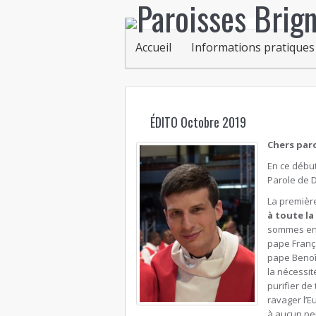
Accueil
Informations pratiques
ÉDITO Octobre 2019
Chers paro
En ce début
Parole de D
La premièr
à toute la
sommes ent
pape Franço
pape Benoît
la nécessit
purifier de
ravager l’E
à aucun peu