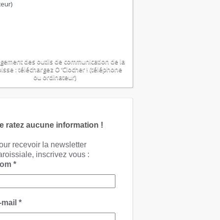
gement des outils de communication de la
isse : téléchargez O ‘Clocher ! (téléphone
ou ordinateur)
e ratez aucune information !
our recevoir la newsletter
aroissiale, inscrivez vous :
Nom
*
-mail
*