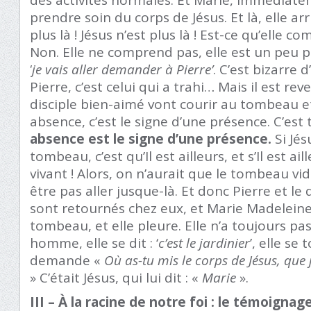
prendre soin du corps de Jésus. Et là, elle arri
plus là ! Jésus n’est plus là ! Est-ce qu’elle
Non. Elle ne comprend pas, elle est un peu per
‘
je vais aller demander à Pierre’
. C’est bizarre 
Pierre, c’est celui qui a trahi… Mais il est rev
disciple bien-aimé vont courir au tombeau e
absence, c’est le signe d’une présence. C’est
absence est le signe d’une présence.
Si Jés
tombeau, c’est qu’Il est ailleurs, et s’Il est aill
vivant ! Alors, on n’aurait que le tombeau vi
être pas aller jusque-là. Et donc Pierre et le 
sont retournés chez eux, et Marie Madeleine, 
tombeau, et elle pleure. Elle n’a toujours pas
homme, elle se dit : ‘
c’est le jardinier
’, elle se 
demande «
Où as-tu mis le corps de Jésus, que 
» C’était Jésus, qui lui dit : «
Marie
».
III – À la racine de notre foi : le témoignag