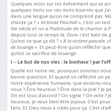
Quelques mots sur cet événement qui va arri
quelques mots sur ces mots bizarres que j’ai
dans une langue qu’on ne comprend pas. Mai
chante ça ? «
Victimae Paschali
», c’est un text
IX
e
siècle et on a l’habitude de le chanter à P
depuis tout ce temps-là. Donc c’est bien de g
Qu’est-ce que ça dit ? «
À la victime pascale, ch
de louange
». Et peut-être qu’on réfléchir qu
qu’est ce sacrifice de louange.
I – Le but de nos vies : le bonheur ! par l’o
Quelle est notre vie, pourquoi sommes-nous f
bonne question. Et quand on réfléchit un pe
notre expérience humaine, que voulons-nou
nous ? Être heureux ? Être dans la joie ? Je p
On est tous d’accord ? On signe ? On vote ? J
heureux, je veux bien être joyeux. C’est po
faits. Et Dieu nous a créés pour ça. C’est d’ai