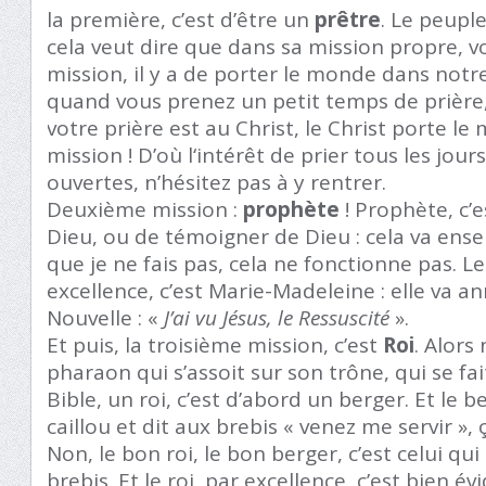
la première, c’est d’être un
prêtre
. Le peuple
cela veut dire que dans sa mission propre, v
mission, il y a de porter le monde dans notr
quand vous prenez un petit temps de prière,
votre prière est au Christ, le Christ porte le
mission ! D’où l‘intérêt de prier tous les jours
ouvertes, n’hésitez pas à y rentrer.
Deuxième mission :
prophète
! Prophète, c’e
Dieu, ou de témoigner de Dieu : cela va ense
que je ne fais pas, cela ne fonctionne pas. 
excellence, c’est Marie-Madeleine : elle va 
Nouvelle : «
J’ai vu Jésus, le Ressuscité
».
Et puis, la troisième mission, c’est
Roi
. Alors
pharaon qui s’assoit sur son trône, qui se fait
Bible, un roi, c’est d’abord un berger. Et le be
caillou et dit aux brebis « venez me servir »,
Non, le bon roi, le bon berger, c’est celui qu
brebis. Et le roi, par excellence, c’est bien 