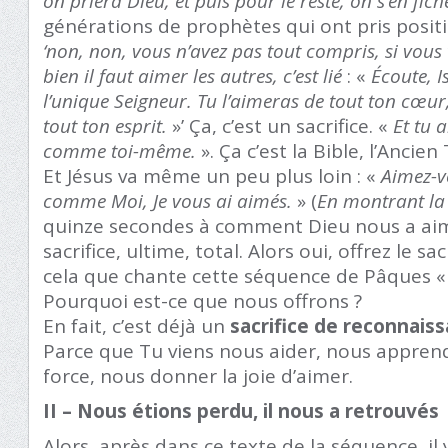
on priera Dieu, et puis pour le reste, on s’en fich
générations de prophètes qui ont pris positi
‘non, non, vous n’avez pas tout compris, si vous
bien il faut aimer les autres, c’est lié
: «
Écoute, I
l’unique Seigneur. Tu l’aimeras de tout ton cœur
tout ton esprit.
»’ Ça, c’est un sacrifice. «
Et tu 
comme toi-même.
». Ça c’est la Bible, l’Ancie
Et Jésus va même un peu plus loin : «
Aimez-vo
comme Moi, Je vous ai aimés.
» (
En montrant la
quinze secondes à comment Dieu nous a aimé
sacrifice, ultime, total. Alors oui, offrez le sa
cela que chante cette séquence de Pâques 
Pourquoi est-ce que nous offrons ?
En fait, c’est déjà un
sacrifice de reconnais
Parce que Tu viens nous aider, nous appren
force, nous donner la joie d’aimer.
II – Nous étions perdu, il nous a retrouvés
Alors, après dans ce texte de la séquence, i