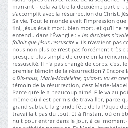
marrant – cela va être la deuxième partie -, 
s’accomplit avec la résurrection du Christ. Jé
Sa vie. Tout le monde avait l’impression que c
fini, Jésus était mort, bien mort, et qu’Il ne r
entendu dans l’Évangile : «
les disciples n’avai
fallait que Jésus ressuscite
». Ils n’avaient pas c
nous non plus ce n’est pas forcément très clai
presque plus simple de croire en la réincarnat
ressuscité. Il n’a pas changé de corps, c’est le
premier témoin de la résurrection ? Encore la
«
Dis-nous, Marie-Madeleine, qu’as-tu vu en che
témoin de la résurrection, c’est Marie-Madel
Parce qu’elle a beaucoup aimé. Elle va au poin
même où il est permis de travailler, parce qu
grand sabbat, la grande fête de la Pâque des
travaillait pas du tout. Et à l’instant où on é
nuit pour entrer dans le jour, à ce moment-
des activités normales. Et Marie, immédiatem