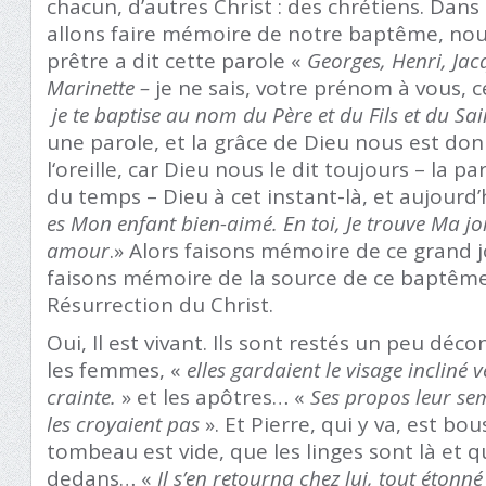
chacun, d’autres Christ : des chrétiens. Dan
allons faire mémoire de notre baptême, nous
prêtre a dit cette parole «
Georges, Henri, Jac
Marinette –
je ne sais, votre prénom à vous, c
je te baptise au nom du Père et du Fils et du Sai
une parole, et la grâce de Dieu nous est don
l‘oreille, car Dieu nous le dit toujours – la p
du temps – Dieu à cet instant-là, et aujourd
es Mon enfant bien-aimé. En toi, Je trouve Ma joi
amour
.» Alors faisons mémoire de ce grand
faisons mémoire de la source de ce baptême,
Résurrection du Christ.
Oui, Il est vivant. Ils sont restés un peu déc
les femmes, «
elles gardaient le visage incliné ve
crainte.
» et les apôtres… «
Ses propos leur sem
les croyaient pas
». Et Pierre, qui y va, est bou
tombeau est vide, que les linges sont là et q
dedans… «
Il s’en retourna chez lui, tout étonné