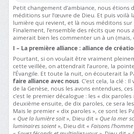
Petit changement d’ambiance, nous étions d
méditions sur l’œuvre de Dieu. Et puis voilà l
lumière qui revient, et là nous méditons sur
Finalement, l’ensemble des récits que nous
aimerait bien les commenter un à un (mais, o
I – La première alliance : alliance de créati
Pourtant, si on voulait être vraiment pleine
cette veillée, on attendrait l’aurore, la poin
l’Évangile. Et toute la nuit, on écouterait la
faire alliance avec nous
. C’est cela, la clé : I
de la Genèse, nous les avons entendues, ces 
c’est le premier décalogue : les « dix paroles 
deuxième ensuite, de dix paroles, ce sera 
Mais le premier « dix paroles », ce sont les Pa
«
Que la lumière soit
», Dieu dit «
Que la mer so
luminaires soient
», Dieu dit «
Faisons l’homme
«
Soyez féconds et multipliez-vous
». Dieu dit «