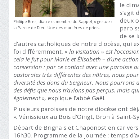
le dim
s’agit 
deux 
Philiipe Bres, diacre et membre du Sappel, « gestue »
paroiss
la Parole de Dieu. Une des manières de prier…
de se 
d’autres catholiques de notre diocèse, qui e
foi différemment. «
la visitation » est l’occa
cela le fut pour Marie et Élisabeth – d’une actio
conversion : par ce contact avec une paroisse a
pastorales très différentes des nôtres, nous pou
diversité des dons du Seigneur. Nous pourrons au
des défis que nous n’avions pas perçus, mais q
également »,
explique l’abbé Gaël.
Plusieurs paroisses de notre diocèse ont déjà
». Vénissieux au Bois d’Oingt, Bron à Saint
Départ de Brignais et Chaponost en car vers
16h30. Programme de la journée : temps d’ac