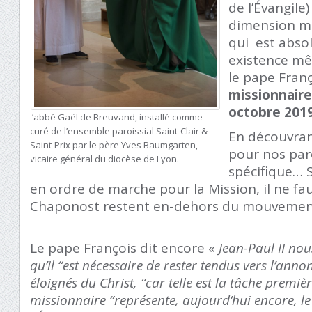
de l’Évangile) 
dimension mis
qui est abso
existence mê
le pape Fran
missionnaire
octobre 201
l’abbé Gaël de Breuvand, installé comme
curé de l’ensemble paroissial Saint-Clair &
En découvrant
Saint-Prix par le père Yves Baumgarten,
pour nos par
vicaire général du diocèse de Lyon.
spécifique… S
en ordre de marche pour la Mission, il ne fa
Chaponost restent en-dehors du mouvemen
Le pape François dit encore «
Jean-Paul II nou
qu’il “est nécessaire de rester tendus vers l’anno
éloignés du Christ, “car telle est la tâche première
missionnaire “représente, aujourd’hui encore, le