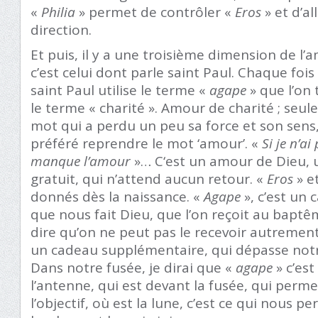
«
Philia
» permet de contrôler «
Eros
» et d’a
direction.
Et puis, il y a une troisième dimension de l’
c’est celui dont parle saint Paul. Chaque fo
saint Paul utilise le terme «
agape
» que l’on 
le terme « charité ». Amour de charité ; seu
mot qui a perdu un peu sa force et son sens,
préféré reprendre le mot ‘amour’. «
Si je n’ai
manque l’amour
»… C‘est un amour de Dieu, 
gratuit, qui n’attend aucun retour. «
Eros
» e
donnés dès la naissance. «
Agape
», c’est un
que nous fait Dieu, que l’on reçoit au baptê
dire qu’on ne peut pas le recevoir autrement
un cadeau supplémentaire, qui dépasse not
Dans notre fusée, je dirai que «
agape
» c’est
l’antenne, qui est devant la fusée, qui perme
l’objectif, où est la lune, c’est ce qui nous pe