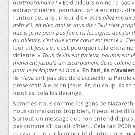
d’extraordinaire !
» Et d’ailleurs on ne l’a pas 
extraordinaires, pourtant, on a entendu dire
rentrer dedans : il leur dit «
Vous allez me dire 
même’
!,
eh bien moi je vous dis : ‘Nul n’est prop
que si je ne peux pas faire ici les signes que j’a
ou ailleurs, c’est que votre cœur est fermé »
. C‘
leur dit Jésus et c’est pourquoi cela entraîn
violente. «
Tous devinrent furieux, poussèrent Jés
menèrent jusqu’à un escarpement de la colline où 
pour le précipiter en bas
».
En fait, ils n’avai
Ils n’avaient pas décidé d’accueillir la Parole
présentait à eux en Jésus. Et, du coup, ils s
insultés, cela les dérange.
Sommes-nous comme les gens de Nazareth ?
nous connaissons trop bien, il peut être diffici
Surtout un message que l’on entend depuis s
pas comme s’il datait d’hier… Cela fait 2000
naissance, pour la majorité d’entre nous, 