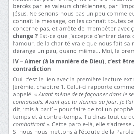
bercés par les valeurs chrétiennes, par l’im
Jésus. Ne serions-nous pas un peu comme eux
connaît le message, on les connaît toutes ce
concerne pas, et arrête de m’embêter avec 
change ?
Est-ce que j’accepte d’entrer dans 
l’amour, de la charité vraie que nous fait sai
dérange un peu, quand même… Moi, le pre
IV – Aimer (à la manière de Dieu), c’est êtr
contradiction
Oui, c’est le lien avec la première lecture ext
Jérémie, chapitre 1. Celui-ci rapporte commen
appelé. «
Avant même de te façonner dans le sei
connaissais. Avant que tu viennes au jour, je t’a
dit, ‘mis à part’ – pour faire de toi un prophè
temps et à contre-temps. Tu diras tout ce qu
combattront
». Cette parole-là, elle s’adress
Si nous nous mettons à l’écoute de la Parole 