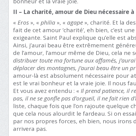
bonheur et la vraie joie.
II – La charité, amour de Dieu nécessaire à 
«
Eros
», «
philia
», «
agape
», charité. Et la de
fait de cet amour ‘charité’, eh bien, c’est une
exigeante. Saint Paul explique qu’elle est a
Ainsi, j’aurai beau être extrêmement généreu
de l’amour, l’amour même de Dieu, cela ne se
distribuer toute ma fortune aux affamés, j’aura
déplacer des montagnes, j’aurai beau être un p
amour-là est absolument nécessaire pour atte
est le vrai bonheur et la vraie joie. Il nous f
Et vous avez entendu : «
Il prend patience, il r
pas, il ne se gonfle pas d’orgueil, il ne fait rien
liste, chaque fois que l’on rajoute quelque c
que cela nous alourdit le fardeau. Si on essa
par nos propres forces, eh bien, nous irons 
arrivera pas.