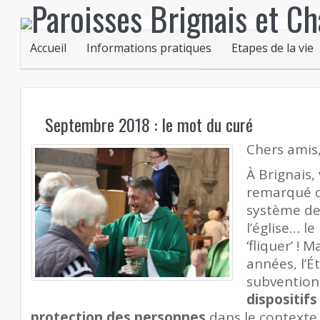
Accueil
Informations pratiques
Etapes de la vie
Septembre 2018 : le mot du curé
Chers amis
À Brignais,
remarqué qu
système de
l’église… l
‘fliquer’ !
années, l’É
subvention
dispositifs
protection des personnes
dans le contexte 