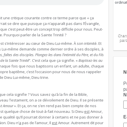
vait une critique courante contre ce terme parce que « ça
rrait se dire que puisque ça n’apparaît pas dans l’Évangile,
 que c’est peut-être un concept trop difficile pour nous. Peut-
ie. Pourquoi parler de la Sainte Trinité ?
Chan
paro
’est s’intéresser au cœur de Dieu Lui-même. À son intimité. Et
sus Lui-même demande comme dernier ordre à ses disciples, à
s, faîtes des disciples. Plongez-les dans l’intimité du Père, et du Fils
de la Sainte Trinité
”. C’est cela que ça signifie. «
Baptisez-les au
aque fois que nous baptisons un enfant, un adulte, chaque
opre baptême, c’est l’occasion pour nous de nous rappeler
N
 Dieu Lui-même, Dieu trine.
P
p
ue cela signifie ? Vous savez qu’à la fin de la Bible,
eau Testament, on a ce dévoilement de Dieu. Il se présente
st Amour
». Et ça, on ne s’en rend pas bien compte de nos
est quelque chose de tout-à-fait nouveau. Si Dieu
est
Amour,
ne qualité qu’Il pourrait donner à certains et ne pas donner à
E
on. Dieu n’
a
pas de l’amour, Il
est
Amour. Autrement dit pour