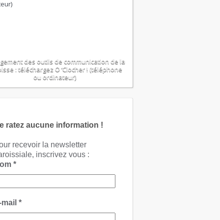
gement des outils de communication de la
isse : téléchargez O ‘Clocher ! (téléphone
ou ordinateur)
e ratez aucune information !
our recevoir la newsletter
aroissiale, inscrivez vous :
Nom
*
-mail
*