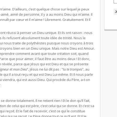
u m’aime. D’ailleurs, c’est quelque chose sur lequel je peux
imé, aimé de personne, il y a au moins Dieu qui m’aime. Il
connaît par cœur et Il m’aime ! Librement. Gratuitement. Et Il
ont réussi à penser un Dieu unique. Et ils ont raison : nous
 ils refusent absolument toute idée de trinité. Nous le
i nous traite de polythéistes puisque nous croyons à trois
 croyons bien en un Dieu unique. Mais notre Dieu est Amour.
r, comprendre comment avant que toute création soit, quand
Parce que pour aimer, il faut être au moins deux ! Et donc,
révèle, parce que Jésus qui est Dieu et qui se présente
igneur et mon Dieu
”, Jésus ne lui dit pas : “
tu te trompes
”, au
 qui Il a tout reçu et qui est Dieu Lui-même. Et Il nous parle
 qui viendra, qui est aussi Dieu. Qui procède du Père, a-t-on
.
 se donne totalement. Il ne retient rien ! Et le don qu’Il fait,
on de celui qui est père, c’est celui qui se donne. Et c’est sa
ui reçoit. Et le fait de recevoir, c’est ce qui le constitue
celui qui se reçoit. Le Père donne tout ce qu’Il est. Et Il le