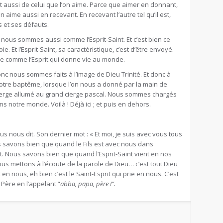
t aussi de celui que l’on aime. Parce que aimer en donnant,
n aime aussi en recevant. En recevant l’autre tel qu’il est,
s et ses défauts.
 nous sommes aussi comme l’Esprit-Saint. Et c’est bien ce
e. Et l’Esprit-Saint, sa caractéristique, c’est d’être envoyé.
e comme l’Esprit qui donne vie au monde.
nc nous sommes faits à l’image de Dieu Trinité. Et donc à
tre baptême, lorsque l’on nous a donné par la main de
cierge allumé au grand cierge pascal. Nous sommes chargés
notre monde. Voilà ! Déjà ici ; et puis en dehors.
us nous dit. Son dernier mot : « Et moi, je suis avec vous tous
us savons bien que quand le Fils est avec nous dans
ent. Nous savons bien que quand l’Esprit-Saint vient en nos
us mettons à l’écoute de la parole de Dieu… c’est tout Dieu
en nous, eh bien c’est le Saint-Esprit qui prie en nous. C’est
 Père en l’appelant “
abba, papa, père !”.