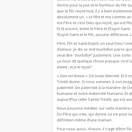
donne pour la joie et le bonheur du Fils q
que le Fils reçoit tout, il y a bien évidemme
absolument un. «
Le Père et moi sommes un
est Père et c’est Dieu qui reçoit, qui est Fil
Et là encore, entre le Père et l’Esprit-Sai
l’Esprit-Saint et le Fils, aucune différence. L
Père, Fils et Saint-Esprit, un seul Dieu ! Un
d’amour. Je dis ce mot tourbillon parce qu
veut dire “
tourbillon
” justement. Une sorte 
ça nous dit quelque chose puisque c’est la
donne ; et je te reçois
”.
«
Dieu est Amour
». De toute éternité. Et Il
Trinité divine. Si nous sommes à son imag
paternité. De paternité à la manière de D
humaine et notre maternité humaine. Et du
aujourd’hui cette Sainte Trinité, qui est au
Nous pouvons méditer sur cette manière de
Du Père qui crée, qui donne sa vie pour la 
définition même d’une maman.
Pour nous aussi, chacun, il s’agit d’être fi