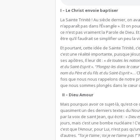
I – Le Christ envoie baptiser
La Sainte Trinité ! Au siècle dernier, on a
n’apparaît pas dans l’Évangile ». Et on pou
ce n’est pas vraiment la Parole de Dieu. Et
être qu’il faudrait se simplifier un peu la v
Et pourtant, cette idée de Sainte Trinité, c
c’est une réalité importante, puisque Jé
ses apôtres, Il leur dit : «
de toutes les nation
et du Saint-Esprit ». “Plongez-les dans le cœur 
nom du Père et du Fils et du Saint-Esprit
»… Ch
fois que nous nous rappelons de notre pr
que nous sommes plongés dans le cœur de
II – Dieu Amour
Mais pourquoi avoir ce sujet-là, qu’est-ce q
quasiment un des derniers textes du Nouv
par la voix de saint Jean, qui écrit : «
Dieu e
jours, mais c’est une bombe nucléaire ! C’
c’est que l’Amour, pour Lui, n’est pas qu’u
d’autres.
“Toi je t’aime ; toi je ne t’aime pas !”
N