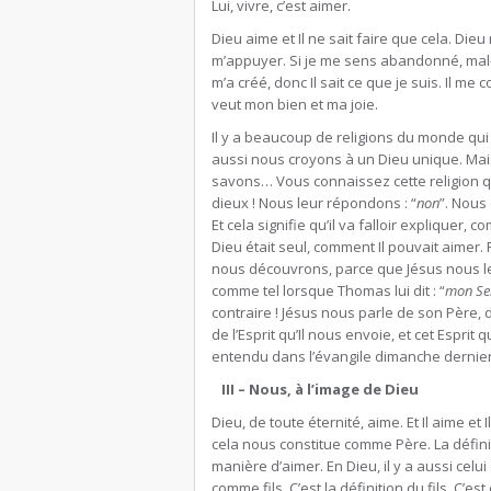
Lui, vivre, c’est aimer.
Dieu aime et Il ne sait faire que cela. Die
m’appuyer. Si je me sens abandonné, mal-a
m’a créé, donc Il sait ce que je suis. Il me 
veut mon bien et ma joie.
Il y a beaucoup de religions du monde qui 
aussi nous croyons à un Dieu unique. Mais
savons… Vous connaissez cette religion qu
dieux ! Nous leur répondons : “
non
”. Nous
Et cela signifie qu’il va falloir explique
Dieu était seul, comment Il pouvait aimer. 
nous découvrons, parce que Jésus nous le 
comme tel lorsque Thomas lui dit : “
mon Se
contraire ! Jésus nous parle de son Père, de
de l’Esprit qu’Il nous envoie, et cet Esprit
entendu dans l’évangile dimanche dernier
III –
Nous, à l’image de Dieu
Dieu, de toute éternité, aime. Et Il aime et Il
cela nous constitue comme Père. La définiti
manière d’aimer. En Dieu, il y a aussi celui q
comme fils. C’est la définition du fils. C’est 