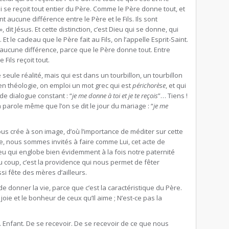
ui se reçoit tout entier du Père. Comme le Père donne tout, et
nt aucune différence entre le Père et le Fils. Ils sont
», dit Jésus. Et cette distinction, c’est Dieu qui se donne, qui
s. Et le cadeau que le Père fait au Fils, on l’appelle Esprit-Saint.
nt, aucune différence, parce que le Père donne tout. Entre
e Fils reçoit tout.
e seule réalité, mais qui est dans un tourbillon, un tourbillon
’en théologie, on emploi un mot grec qui est
périchorèse
, et qui
de dialogue constant : “
je me donne à toi et je te reçois
”… Tiens !
 parole même que l’on se dit le jour du mariage : “
je me
 nous crée à son image, d’où l’importance de méditer sur cette
e, nous sommes invités à faire comme Lui, cet acte de
ieu qui englobe bien évidemment à la fois notre paternité
 coup, c’est la providence qui nous permet de fêter
ssi fête des mères d’ailleurs.
 donner la vie, parce que c’est la caractéristique du Père.
joie et le bonheur de ceux qu’Il aime ; N’est-ce pas la
ls. Enfant. De se recevoir. De se recevoir de ce que nous