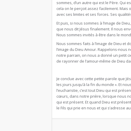
sommes, d’un autre qui est le Père. Qui es
cela on le perçoit assez facilement. Mais o
avec ses limites et ses forces. Ses qualité
Et puis, si nous sommes à l’image de Dieu,
que nous dit Jésus finalement. Il nous envoi
Nous sommes invités à être dans le mond
Nous sommes faits à l’image de Dieu et do
l’image du Dieu Amour. Rappelons-nous no
notre parrain, on nous a donné un petit 
de rayonner de l’amour-même de Dieu dans 
Je conclue avec cette petite parole que Jés
les jours jusqu’à la fin du monde ». Et no
l’eucharistie, c’est tout Dieu qui est prés
cœurs, dans notre prière, lorsque nous no
qui est présent. Et quand Dieu est présent 
le Fils qui prie en nous et qui s’adresse au