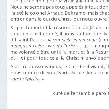
l’unique chemin pour la vraie joie et le vrai
Nous ne serons pas tous appelés à tout do
l’a été le colonel Arnaud Beltrame, mais chaq
entrer dans le oui du Christ, qui nous ouvre l
Si, par la mort et la résurrection de Jésus, la 
salut nous est donné, il nous faut encore liv
dit saint Paul : «
je complète en ma chair
(= e
manque aux épreuves du Christ
»… que manque
ma volonté d’être uni à la mort et à la Résu
oui ! et pour tout cela, le Christ m‘envoie son
Alors réjouissons-nous, le Christ est vivant, il
nous comble de son Esprit. Accueillons le ca
sancte Spiritus
»
curé de l’ensemble paroi