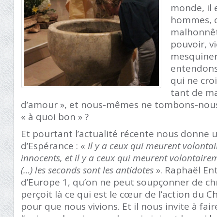
monde, il 
hommes, o
malhonnêt
pouvoir, v
mesquineri
entendons
qui ne cro
tant de mal
d’amour », et nous-mêmes ne tombons-nous
« à quoi bon » ?
Et pourtant l’actualité récente nous donne 
d’Espérance : «
Il y a ceux qui meurent volonta
innocents, et il y a ceux qui meurent volontaire
(…) les seconds sont les antidotes
». Raphaël En
d’Europe 1, qu’on ne peut soupçonner de ch
perçoit là ce qui est le cœur de l’action du Chr
pour que nous vivions. Et il nous invite à fai