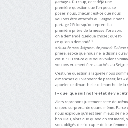
partage »
. Du coup, c’est déjà une
première question que l’on peut se
poser, nous, chacun : est-ce que nous
voulons être attachés au Seigneur sans
partage ? Et lorsqu’on reprend la
première prière de la messe, l’oraison,
on a demandé quelque chose ; qu’est-
ce qu’on a demandé ?
« Accorde-nous Seigneur, de pouvoir t’adorer 
prière, est-ce que nous ne la disons qu’a
cœur ? Ou est-ce que nous voulons vraime
voulons vraiment être attachés au Seigne
C’est une question à laquelle nous sommes
dimanches qui viennent de passer, les « di
appeler ce dimanche le « dimanche de la 
I – quel que soit notre état de vie : ê
Alors reprenons justement cette deuxième 
un peu surprenante quand même. Parce q
nous explique qu’il est bien mieux de ne
bon Dieu, alors que quand on est marié,
sont obligés de s’occuper de leur femme e