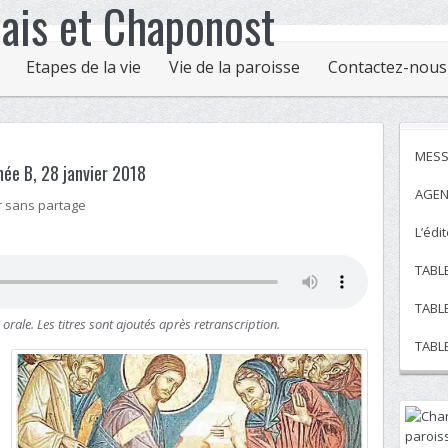
Etapes de la vie
Vie de la paroisse
Contactez-nous
MESS
ée B, 28 janvier 2018
AGEN
r sans partage
L’édi
TABL
TABL
 orale. Les titres sont ajoutés après retranscription.
TABL