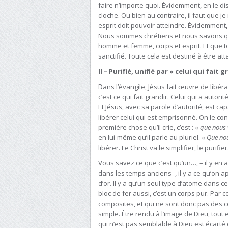
faire n’importe quoi. Évidemment, en le di
cloche. Ou bien au contraire, il faut que j
esprit doit pouvoir atteindre. Évidemment,
Nous sommes chrétiens et nous savons qu
homme et femme, corps et esprit. Et que tou
sanctifié. Toute cela est destiné à être a
II – Purifié, unifié par « celui qui fait g
Dans l’évangile, Jésus fait œuvre de libératio
c’est ce qui fait grandir. Celui qui a autori
Et Jésus, avec sa parole d’autorité, est cap
libérer celui qui est emprisonné. On le con
première chose qu’il crie, c’est : «
que nous 
en lui-même qu’il parle au pluriel. «
Que nou
libérer. Le Christ va le simplifier, le purifier
Vous savez ce que c’est qu’un…, – il y en a
dans les temps anciens -, il y a ce qu’on a
d’or. Il y a qu’un seul type d’atome dans c
bloc de fer aussi, c’est un corps pur. Par 
composites, et qui ne sont donc pas des cor
simple. Être rendu à l’image de Dieu, tout e
qui n’est pas semblable à Dieu est écarté 