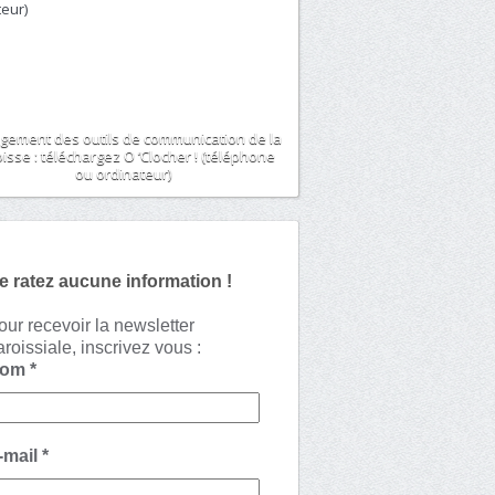
gement des outils de communication de la
isse : téléchargez O ‘Clocher ! (téléphone
ou ordinateur)
e ratez aucune information !
our recevoir la newsletter
aroissiale, inscrivez vous :
Nom
*
-mail
*