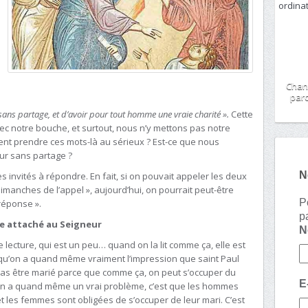
Chan
paro
sans partage, et d’avoir pour tout homme une vraie charité ».
Cette
vec notre bouche, et surtout, nous n’y mettons pas notre
nt prendre ces mots-là au sérieux ? Est-ce que nous
ur sans partage ?
N
 invités à répondre. En fait, si on pouvait appeler les deux
manches de l’appel », aujourd’hui, on pourrait peut-être
P
réponse ».
p
tre attaché au Seigneur
lecture, qui est un peu… quand on la lit comme ça, elle est
u’on a quand même vraiment l’impression que saint Paul
 pas être marié parce que comme ça, on peut s’occuper du
E
 on a quand même un vrai problème, c’est que les hommes
t les femmes sont obligées de s’occuper de leur mari. C’est