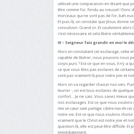
utilisait une comparaison en disant que pou
être comme l’or, fondu au creuset ! Donc da
morceaux qui ne sont pas de l’or, bah eux, 
Et puis là, on constate que Jésus donne ce
convulsion. Grand cri. Et seulement alors la
c’est nécessaire et cela libère véritablem
III – Seigneur fais grandir en moi le dé
Alors en constatant cet esclavage, cette 
capable de libérer, nous pouvons nous pe
corps purs ? Est-ce que en vous, il n’y a q
ce que vous êtes pas esclaves de certaine
sont pas vraiment là pour notre joie et no
Alors on va regarder chacun nos vies. Puis
leurrer -, on est tous esclaves de quelque
confort… Je ne sais. Vous savez mieux que
nos esclavages. Est-ce que nous voulons no
moi un cœur sans partage. Libère-moi de ces 
notre vie. Est-ce que nous voulons choisir
vraiment que le Christ est notre joie et no
question-là, elle est peut-être difficile. 
immédiatement.