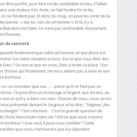
r être purifié, pour être rendu semblable à Dieu, il fallait
ns une chaleur très forte, on fait fondre l’or et les
ils ne fondent pas. Et donc du coup, on peut les sortir de là.
tte parole :
« tais-toi. Sors de cet homme !
» Et là, il y a
 libération est faite. Ce n’est pas confortable. Et pourtant,
ent l’homme.
sir de sainteté
impureté finalement que subit cet homme, et que Jésus est
ncher sur notre situation à nous. Est-ce que vous êtes des
ue Dieu ? Ou est-ce que en vous, Dieu a toute sa place ? Est-
s choses qui finalement, ne nous aident pas à vivre et non
tre bonheur.
 on va constater que oui…, – parce qu’il ne faut pas se
 chose. Ce peut être un esclavage à l’argent, aux écrans, au
 moi ce qu’il y a dans vos vies. Chacun de nous, nous avons
us présenter devant le Seigneur et lui dire : “
Seigneur, fais-
esclavages
”. C’est cela hein… C’est la grande question de
 le Christ dans toute notre vie ? Est-ce que nous croyons
tre bonheur ? Que seul, Il peut nous combler ? Cette
Et peut-être que nous n’arriverons pas à y répondre