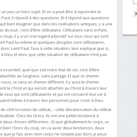
t un peu un hors-sujet. Et on a peut-être à reprendre le
t Paul, il répond à des questions. Et il répond aux questions
 faut bien imaginer que dans les civilisations antiques, y a une
 du tout : c’est d’être célibataire. Célibataire sans enfant,
u coup, il y a un vrai regard péjoratif sur tous ceux qui sont
aint Paul lui-même et quelques disciples sont célibataires,
onc saint Paul, face à cette situation, leur explique que si,
 à Dieu et donc que cette situation de célibataire n’est pas
st essentiel, quel que soit notre état de vie, c’est d’être
t attachée au Seigneur, sans partage. Et que ce chemin
 nous, ce sera un chemin différent. Il y aura le chemin
nt le Christ et qui seront attachés au Christ à travers leur
de ceux qui sont célibataires et qui ont consacré leur vie à
 quand même à travers des personnes pour s’unir à Dieu.
de côté la notion de célibat, – cette dévalorisation du célibat
 dualiste. Chez les Grecs, ils ont une petite tendance à
nt deux choses différentes ; Et que globalement le corps, ce
’est bien ! Donc du coup, on va avoir deux tendances, deux
it ce que je fais avec mon corps ne compte pas donc je peux