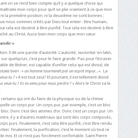
sant on se rend bien compte qu’il y a quelque chose qui
e maltraite mon corps pour qu’il se plie vraiment à ce que mon
 ni la première position, ni la deuxième ne sont bonnes ;
e nous sommes créés par Dieu tout entier : être humain,
t cela est destiné à être purifié. Tout cela est destiné à être
ttaché au Christ. Aussi bien mon corps que mon cœur.
randir »
n. Il dit une parole d’autorité. L’autorité, ‘
auctoritas’
en latin,
té sur quelqu’un, c’est pour le faire grandir. Pas pour l’écraser.
able de libérer, est capable d’unifier celui qui est divisé, de
state bien :
« un homme tourmenté par un esprit impur…»
. La
veux-tu ?
» Il est tout seul ! Et pourtant, il est tellement divisé
s veux-tu ? Es-tu venu pour nous perdre ?
» Alors le Christ va le
.
 certains qui ont du faire de la physique ou de la chimie
ppelle un corps pur. Un corps pur, par exemple, c’est un bloc
e bloc. Donc c’est des atomes d’or. Donc c’est un corps pur. Un
contre, il y a d’autres matériaux qui sont des corps composés,
ps purs. Finalement, c’est cela être purifié, c’est être rendu
ntier. Finalement, la purification, c’est le moment où tout ce
de moi. Et ce n’est pas forcément confortable. Saint Pierre