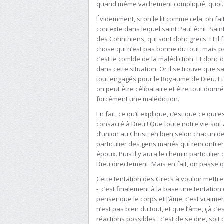
quand même vachement compliqué, quoi.
Évidemment, si on le lit comme cela, on fai
contexte dans lequel saint Paul écrit. Sain
des Corinthiens, qui sont donc grecs. Et il
chose qui n’est pas bonne du tout, mais pas
c’est le comble de la malédiction. Et donc d
dans cette situation. Or il se trouve que s
tout engagés pour le Royaume de Dieu. Et d
on peut être célibataire et être tout donné
forcément une malédiction.
En fait, ce qu’il explique, c’est que ce qui e
consacré à Dieu ! Que toute notre vie soi
d’union au Christ, eh bien selon chacun de
particulier des gens mariés qui rencontrero
époux. Puis il y aura le chemin particulier 
Dieu directement. Mais en fait, on passe
Cette tentation des Grecs à vouloir mettre 
-, c’est finalement à la base une tentation
penser que le corps et l’âme, c’est vraime
n’est pas bien du tout, et que l’âme, çà c
réactions possibles : c’est de se dire, so