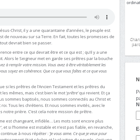
Jésus-Christ, il y a une quarantaine d’années, le peuple est
Il est de nouveau sur sa Terre. En fait, toutes les promesses de
Chan
tout devrait bien se passer.
paro
érence entre ce qui devrait être et ce qui est ; qu’il y a une
ait. Alors le Seigneur met en garde ses prêtres par la bouche
avez à remplir votre mission. Vous avez à être véritablement les
vous soyez en cohérence. Que ce que vous faîtes et ce que vous
N
e si les prêtres de l’Ancien Testament et les prêtres du
P
 les mêmes, mais c’est bien le mot ‘
prêtre’
qui revient. Et ça
p
nous sommes baptisés, nous sommes connectés au Christ et
roi. Tous les chrétiens. Et nous sommes invités, avec le
ns notre prière. C’est cela notre mission de prêtre.
omme est changeant, infidèle… Les mots sont encore plus
eur’, et si l’homme est instable et n’est pas fiable, en revanche,
E
 Il continue à nous répéter :
‘Je vous aime. Ce que je veux pour
vertissement était sévère et la réaction du peuple, c’est une