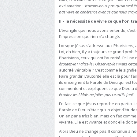
exclamation :
‘n’avons-nous pas qu’un seul P
pas vivre en cohérence avec ce que nous croyo
II – la nécessité de vivre ce que l’on t
L’évangile que nous avons entendu, c’est
l’impression que rien n’a changé.
Lorsque Jésus s’adresse aux Pharisiens, a
Loi, eh bien, il y a toujours ce grand prob
Pharisiens, ceux qui ont l’autorité. Et Il ne
écoutez-le ! Faîtes-le ! Observez-le !’
Mais cette
autorité véritable ? C’est comme le signifi
Faire grandir. L’autorité elle est là pour f
ils enseignent la Parole de Dieu qui est to
commentent et expliquent ce que Dieu a 
écoutez-les ! Mais ne faîtes pas ce qu’ils font’
.
En fait, ce que Jésus reproche en particuli
Parole de Dieu n’était qu’un objet d’études.
On en parle très bien, mais on fait comme si
vivante. Elle est vivante et donc elle doit 
Alors Dieu ne change pas. Il continue à nou