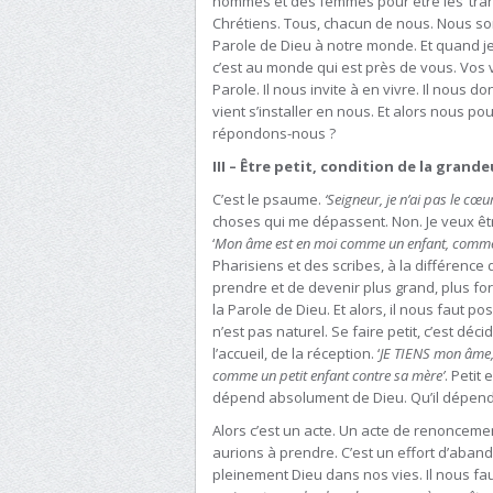
hommes et des femmes pour être les ‘transm
Chrétiens. Tous, chacun de nous. Nous so
Parole de Dieu à notre monde. Et quand je
c’est au monde qui est près de vous. Vos v
Parole. Il nous invite à en vivre. Il nous do
vient s’installer en nous. Et alors nous p
répondons-nous ?
III – Être petit, condition de la grande
C’est le psaume.
‘Seigneur, je n’ai pas le cœu
choses qui me dépassent. Non. Je veux êtr
‘
Mon âme est en moi comme un enfant, comme u
Pharisiens et des scribes, à la différence
prendre et de devenir plus grand, plus fort
la Parole de Dieu. Et alors, il nous faut pos
n’est pas naturel. Se faire petit, c’est déc
l’accueil, de la réception. ‘
JE TIENS mon âme,
comme un petit enfant contre sa mère’
. Petit
dépend absolument de Dieu. Qu’il dépend 
Alors c’est un acte. Un acte de renonceme
aurions à prendre. C’est un effort d’abando
pleinement Dieu dans nos vies. Il nous fa