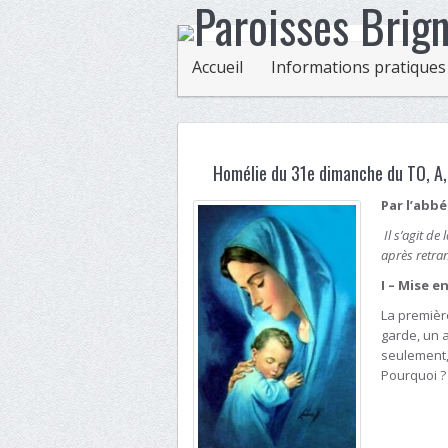
Accueil
Informations pratiques
Homélie du 31e dimanche du TO, A
Par l’abb
Il s’agit de
après retran
I – Mise e
La premièr
garde, un 
seulement, 
Pourquoi ?