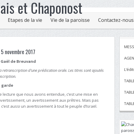
Etapes de la vie
Vie de la paroisse
Contactez-nous
MESS
, 5 novembre 2017
AGEN
é Gaël de Breuvand
L’édi
 la retranscription d’une prédication orale. Les titres sont ajoutés
scription.
TABL
n garde
TABL
e lecture que nous avons entendue, c’est une mise en
avertissement, un avertissement aux prêtres. Mais pas
TABL
c’est aussi un avertissement à tout le peuple d’Israël.