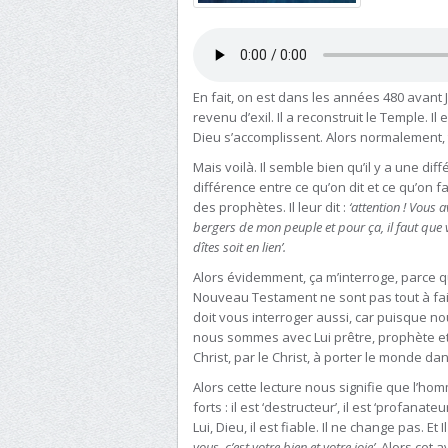
En fait, on est dans les années 480 avant 
revenu d’exil. Il a reconstruit le Temple. 
Dieu s’accomplissent. Alors normalement, 
Mais voilà. Il semble bien qu’il y a une diff
différence entre ce qu’on dit et ce qu’on f
des prophètes. Il leur dit :
‘attention ! Vous 
bergers de mon peuple et pour ça, il faut que 
dîtes soit en lien’.
Alors évidemment, ça m’interroge, parce qu
Nouveau Testament ne sont pas tout à fait
doit vous interroger aussi, car puisque 
nous sommes avec Lui prêtre, prophète et 
Christ, par le Christ, à porter le monde da
Alors cette lecture nous signifie que l’h
forts : il est ‘destructeur’, il est ‘profanat
Lui, Dieu, il est fiable. Il ne change pas. Et
vous, c’est votre bien et votre joie’.
Alors cet a