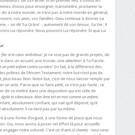
etteurs’ de sa Parole. Et en premier lieu, Il choisit les
mmes choisis pour enseigner, transmettre, proclamer la
 dis à notre monde, ce n’est pas à notre monde en général,
oisins, vos amis, vos familles. Dieu continue à donner sa
nne, – on dit ‘Sa Grâce’ -, autrement dit son Amour, Sa Vie ; Il
ouvons Lui répondre. Nous pouvons Lui répondre. Et que Lui
ur
r fier ni le cœur ambitieux
’. Je ne vise pas de grands projets, de
e dans un accueil, une écoute, une attention à Ta Parole.
n petit enfant contre sa mère’
. En fait, à la différence des
 des prêtres de l’Ancien Testament, notre but n’est pas de
, plus beau. Non. Notre but, c’est de nous laisser remplir par
er un acte. Parce que se faire petit, ce n’est pas facile ; ce
ider de se mettre dans une disposition qui est celle de
 égale et silencieuse. Mon âme est en moi comme un enfant,
 enfant, absolument confiant, qui sait qu’il dépend, qu’il
absolument. Il ne tient pas par lui-même.
nt à une forme d’orgueil, à une forme de place que nous
n. Oui, nous avons à poser cet effort-là pour accueillir
ut engager notre volonté. C’est ce chant
(il chante)
:
‘vous serez