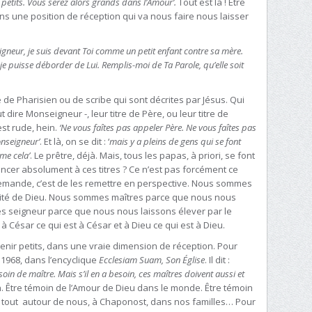
petits. Vous serez alors grands dans l’Amour’.
Tout est là ! Être
ns une position de réception qui va nous faire nous laisser
eigneur, je suis devant Toi comme un petit enfant contre sa mère.
e puisse déborder de Lui. Remplis-moi de Ta Parole, qu’elle soit
de Pharisien ou de scribe qui sont décrites par Jésus. Qui
t dire Monseigneur -, leur titre de Père, ou leur titre de
st rude, hein.
‘Ne vous faîtes pas appeler Père. Ne vous faîtes pas
onseigneur’
. Et là, on se dit : ‘
mais y a pleins de gens qui se font
me cela’
. Le prêtre, déjà. Mais, tous les papas, à priori, se font
ncer absolument à ces titres ? Ce n’est pas forcément ce
emande, c’est de les remettre en perspective. Nous sommes
ité de Dieu. Nous sommes maîtres parce que nous nous
s seigneur parce que nous nous laissons élever par le
re à César ce qui est à César et à Dieu ce qui est à Dieu.
 tenir petits, dans une vraie dimension de réception. Pour
 1968, dans l’encyclique
Ecclesiam Suam, Son Église
. Il dit :
in de maître. Mais s’il en a besoin, ces maîtres doivent aussi et
on. Être témoin de l’Amour de Dieu dans le monde. Être témoin
t tout autour de nous, à Chaponost, dans nos familles… Pour