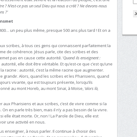
ère ? N’est-ce pas un seul Dieu qui nous a créé ? Ne devons-nous
ns ?’
ransmet
 400… un peu plus même, presque 500 ans plus tard ! Et on a
ux scribes, à tous ces gens qui connaissent parfaitement la
lème de cohérence. Jésus parle, cite des scribes et des
 remet pas en cause cette autorité. ‘
Quand ils enseignent :
 autorité, elle doit être véritable. Et qu’est-ce que c’est qu’une
e la racine : autorité, c’est la même racine que augmenter.
aire grandir. Alors, quand les scribes et les Pharisiens, quand
ujours vivante, qui est toujours présente, lorsqu’ils
donné au mont Horeb, au mont Sinaï, à Moïse,
‘alors là,
er aux Pharisiens et aux scribes, c’est de vivre comme si la
 On en parle très bien, mais il n’y a pas besoin de la vivre.
 elle était morte. Or, non ! La Parole de Dieu, elle est
avoir une activité en nous.
s enseigner, à nous parler. Il continue à choisir des