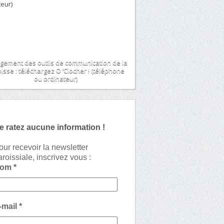
gement des outils de communication de la
isse : téléchargez O ‘Clocher ! (téléphone
ou ordinateur)
e ratez aucune information !
our recevoir la newsletter
aroissiale, inscrivez vous :
Nom
*
-mail
*