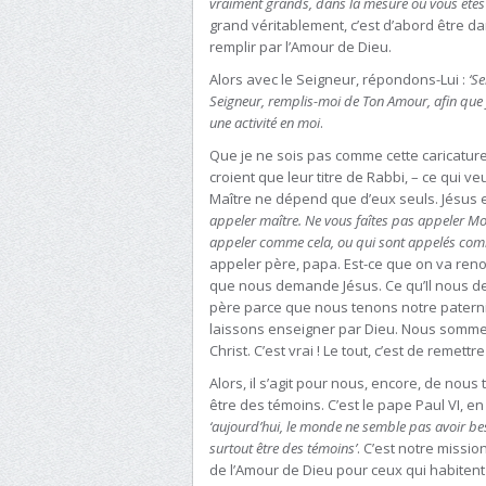
vraiment grands, dans la mesure où vous êtes 
grand véritablement, c’est d’abord être da
remplir par l’Amour de Dieu.
Alors avec le Seigneur, répondons-Lui :
‘S
Seigneur, remplis-moi de Ton Amour, afin que j
une activité en moi
.
Que je ne sois pas comme cette caricature 
croient que leur titre de Rabbi, – ce qui veu
Maître ne dépend que d’eux seuls. Jésus e
appeler maître. Ne vous faîtes pas appeler M
appeler comme cela, ou qui sont appelés com
appeler père, papa. Est-ce que on va reno
que nous demande Jésus. Ce qu’Il nous d
père parce que nous tenons notre patern
laissons enseigner par Dieu. Nous somme
Christ. C’est vrai ! Le tout, c’est de remett
Alors, il s’agit pour nous, encore, de nous
être des témoins. C’est le pape Paul VI, en
‘aujourd’hui, le monde ne semble pas avoir beso
surtout être des témoins’
. C’est notre missi
de l’Amour de Dieu pour ceux qui habiten