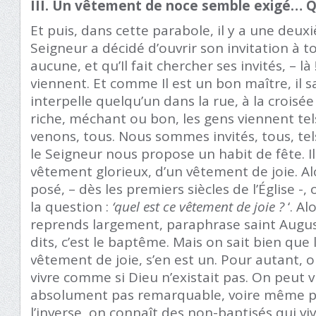
III. Un vêtement de noce semble exigé… Qu
Et puis, dans cette parabole, il y a une deux
Seigneur a décidé d’ouvrir son invitation à t
aucune, et qu’Il fait chercher ses invités, – là !-
viennent. Et comme Il est un bon maître, il 
interpelle quelqu’un dans la rue, à la crois
riche, méchant ou bon, les gens viennent tels
venons, tous. Nous sommes invités, tous, t
le Seigneur nous propose un habit de fête. Il
vêtement glorieux, d’un vêtement de joie. Al
posé, – dès les premiers siècles de l’Église -
la question :
‘quel est ce vêtement de joie ?
‘. Al
reprends largement, paraphrase saint August
dits, c’est le baptême. Mais on sait bien q
vêtement de joie, s’en est un. Pour autant, 
vivre comme si Dieu n’existait pas. On peut v
absolument pas remarquable, voire même pire
l’inverse, on connaît des non-baptisés qui vi