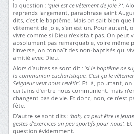
la question :
‘quel est ce vêtement de joie ?
‘. Al
reprends largement, paraphrase saint August
dits, c’est le baptême. Mais on sait bien q
vêtement de joie, s’en est un. Pour autant, 
vivre comme si Dieu n’existait pas. On peut v
absolument pas remarquable, voire même pire
l’inverse, on connaît des non-baptisés qui vi
amitié avec Dieu.
Alors d’autres se sont dit : ‘
si le baptême ne suf
la communion eucharistique. C’est ça le vêtemen
Seigneur veut nous revêtir’.
Et là, pourtant, on 
certains d’entre nous communient, mais n’en
changent pas de vie. Et donc, non, ce n’est 
fête.
D’autre se sont dits :
‘bah, ça peut être le jeu
gestes d’exercices un peu sportifs pour nous’.
Et 
question évidemment.