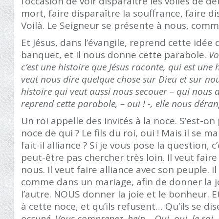
l’occasion de voir disparaître les voiles de deu
mort, faire disparaître la souffrance, faire di
Voilà. Le Seigneur se présente à nous, comme
Et Jésus, dans l’évangile, reprend cette idée d
banquet, et Il nous donne cette parabole.
Vo
c’est une histoire que Jésus raconte, qui est une h
veut nous dire quelque chose sur Dieu et sur no
histoire qui veut aussi nous secouer – qui nous
reprend cette parabole, – oui ! -, elle nous déran
Un roi appelle des invités à la noce. S’est-o
noce de qui ? Le fils du roi, oui ! Mais il se m
fait-il alliance ? Si je vous pose la question, c’
peut-être pas chercher très loin. Il veut fair
nous. Il veut faire alliance avec son peuple. Il
comme dans un mariage, afin de donner la j
l’autre. NOUS donner la joie et le bonheur. Et
à cette noce, et qu’ils refusent… Qu’ils se dis
occupé. Vous comprenez, hein… Oui, oui, le roi, j