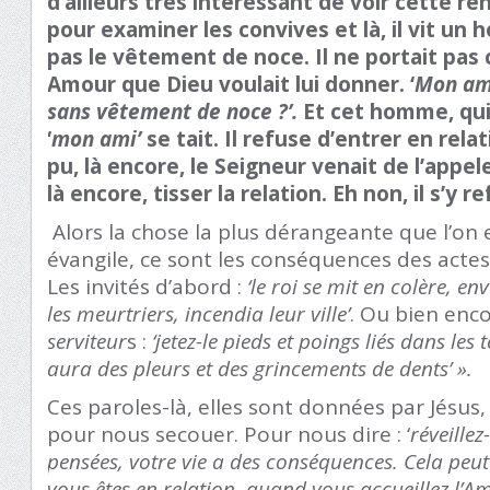
d’ailleurs très intéressant de voir cette ren
pour examiner les convives et là, il vit un
pas le vêtement de noce. Il ne portait pas 
Amour que Dieu voulait lui donner. ‘
Mon am
sans vêtement de noce ?’.
Et cet homme, qui
‘
mon ami’
se tait. Il refuse d’entrer en relati
pu, là encore, le Seigneur venait de l’appele
là encore, tisser la relation. Eh non, il s’y r
Alors la chose la plus dérangeante que l’on
évangile, ce sont les conséquences des acte
Les invités d’abord :
‘le roi se mit en colère, en
les meurtriers, incendia leur ville’
. Ou bien enc
serviteur
s :
‘jetez-le pieds et poings liés dans les
aura des pleurs et des grincements de dents’ ».
Ces paroles-là, elles sont données par Jésus,
pour nous secouer. Pour nous dire : ‘
réveillez
pensées, votre vie a des conséquences. Cela peut
vous êtes en relation, quand vous accueillez l’