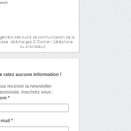
gement des outils de communication de la
isse : téléchargez O ‘Clocher ! (téléphone
ou ordinateur)
e ratez aucune information !
our recevoir la newsletter
aroissiale, inscrivez vous :
Nom
*
-mail
*