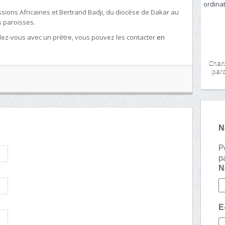
sions Africaines et Bertrand Badji, du diocèse de Dakar au
 paroisses.
ez-vous avec un prètre, vous pouvez les contacter
en
Chan
paro
N
P
p
E