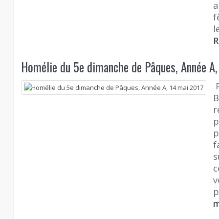
a
f
l
R
Homélie du 5e dimanche de Pâques, Année A,
P
B
r
p
p
f
s
c
v
p