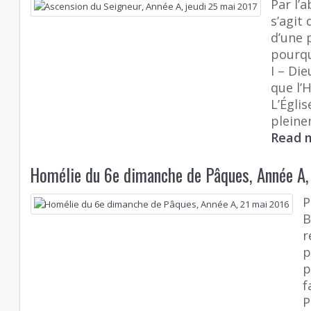
Par l’
s’agit 
d’une 
pourqu
I – Di
que l
L’Égli
pleine
Read 
Homélie du 6e dimanche de Pâques, Année A,
P
B
r
p
p
f
P