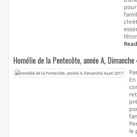
pour
fami
chrét
essen
fêton
Rea
Homélie de la Pentecôte, année A, Dimanche 
Pa
En
com
re
pré
po
fa
Pe
le 