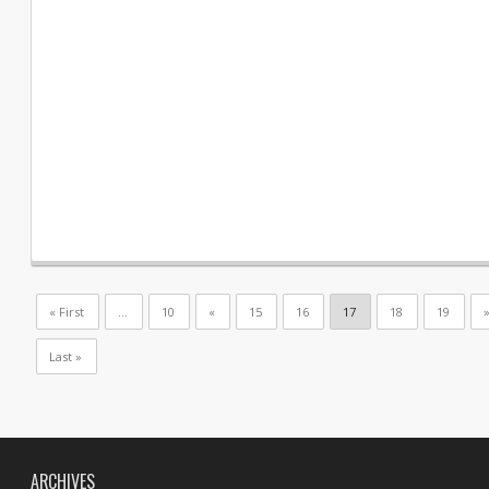
« First
...
10
«
15
16
17
18
19
Last »
ARCHIVES