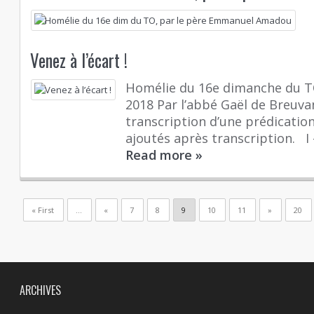
Venez à l’écart !
Homélie du 16e dimanche du TO,
2018 Par l’abbé Gaël de Breuvand
transcription d’une prédication
ajoutés après transcription. I 
Read more
»
« First
...
«
7
8
9
10
11
»
20
ARCHIVES