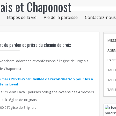
Etapes de la vie
Vie de la paroisse
Contactez-nous
MESS
t du pardon et prière du chemin de croix
AGEN
L’édi
 clochers: adoration et confessions à l’église de Brignais
e de Chaponost
TABL
6 mars 20h30-22h00:
veillée de réconciliation pour les 4
TABL
Genis Laval
TABL
 de St Genis Laval : pour les collégiens-lycéens des 4 clochers
0 à l’église de Brignais
00 à l’église de Brignais