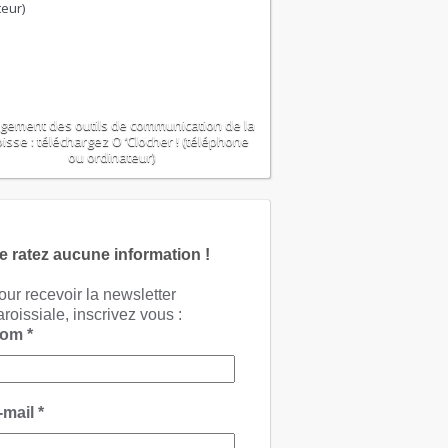
gement des outils de communication de la
isse : téléchargez O ‘Clocher ! (téléphone
ou ordinateur)
e ratez aucune information !
our recevoir la newsletter
aroissiale, inscrivez vous :
Nom
*
-mail
*