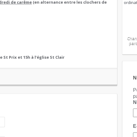
dredi de carême
(en alternance entre les clochers de
Chan
paro
e St Prix et 15h à l’église St Clair
N
P
p
E