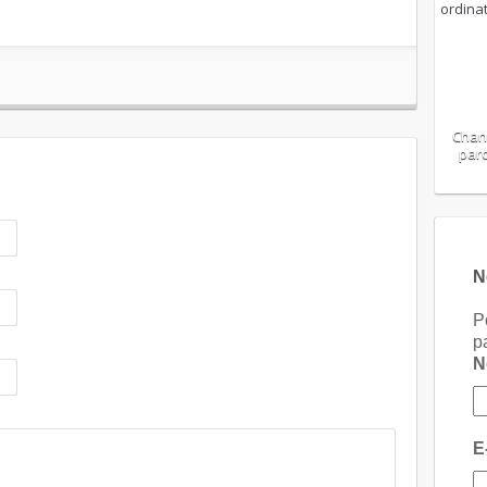
Chan
paro
N
P
p
E