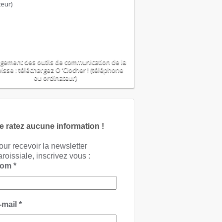
gement des outils de communication de la
isse : téléchargez O ‘Clocher ! (téléphone
ou ordinateur)
e ratez aucune information !
our recevoir la newsletter
aroissiale, inscrivez vous :
Nom
*
-mail
*