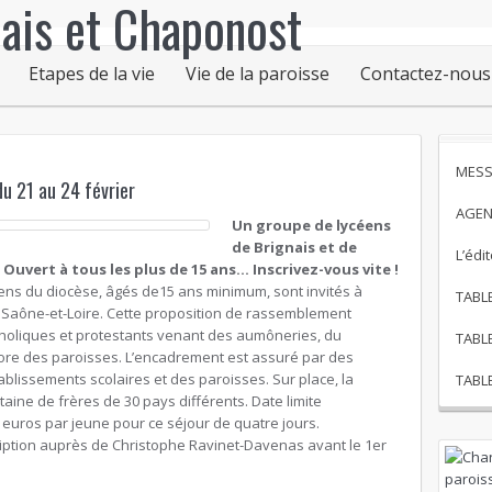
Etapes de la vie
Vie de la paroisse
Contactez-nous
MESS
du 21 au 24 février
AGEN
Un groupe de lycéens
de Brignais et de
L’édi
uvert à tous les plus de 15 ans… Inscrivez-vous vite !
céens du diocèse, âgés de15 ans minimum, sont invités à
TABL
 Saône-et-Loire. Cette proposition de rassemblement
holiques et protestants venant des aumôneries, du
TABL
ore des paroisses. L’encadrement est assuré par des
lissements scolaires et des paroisses. Sur place, la
TABL
ne de frères de 30 pays différents. Date limite
55 euros par jeune pour ce séjour de quatre jours.
ription auprès de Christophe Ravinet-Davenas avant le 1er