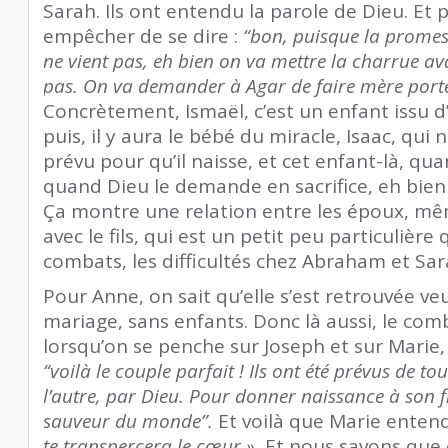
Sarah. Ils ont entendu la parole de Dieu. Et p
empêcher de se dire :
“bon, puisque la promes
ne vient pas, eh bien on va mettre la charrue av
pas. On va demander à Agar de faire mère port
Concrètement, Ismaël, c’est un enfant issu 
puis, il y aura le bébé du miracle, Isaac, qui
prévu pour qu’il naisse, et cet enfant-là, qua
quand Dieu le demande en sacrifice, eh bien on
Ça montre une relation entre les époux, mêm
avec le fils, qui est un petit peu particuliè
combats, les difficultés chez Abraham et Sar
Pour Anne, on sait qu’elle s’est retrouvée ve
mariage, sans enfants. Donc là aussi, le comba
lorsqu’on se penche sur Joseph et sur Marie, 
“voilà le couple parfait ! Ils ont été prévus de to
l’autre, par Dieu. Pour donner naissance à son fi
sauveur du monde”.
Et voilà que Marie entend
te transpercera le cœur ».
Et nous savons que 