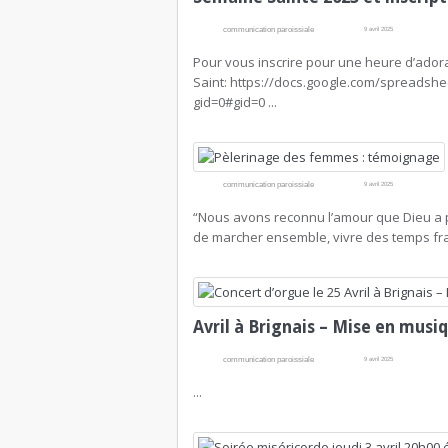
communication paroissiale
9 avril 2025
Pour vous inscrire pour une heure d’adorat
Saint: https://docs.google.com/spread
gid=0#gid=0 ...
communication paroissiale
9 avril 2025
“Nous avons reconnu l’amour que Dieu a po
de marcher ensemble, vivre des temps frate
Avril à Brignais – Mise en musi
communication paroissiale
9 avril 2025
...