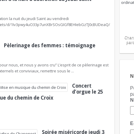
ion la nuit du jeudi Saint au vendredi
sheets/d/1Iv3pwy4uO33p7unXBrSOsGIGf8EHIebGzTJ0cBUDeaQ/edit?
Chan
paro
Pèlerinage des femmes : témoignage
ur nous, et nous y avons cru” L’esprit de ce pèlerinage est
rnels et conviviaux, remettre sous le ...
N
Concert
P
d’orgue le 25
p
que du chemin de Croix
E
Soirée miséricorde jeudi 3