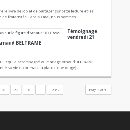
e le livre de Job et de partager sur cette lecture et les
n de fraternités. Face au mal, nous sommes ...
Témoignage
vendredi 21
d’Arnaud BELTRAME
LFIER qui a accompagné au mariage Arnaud BELTRAME
né sa vie en prenant la place d’une otage) ...
10
20
30
...
Last »
Page 3 of 93