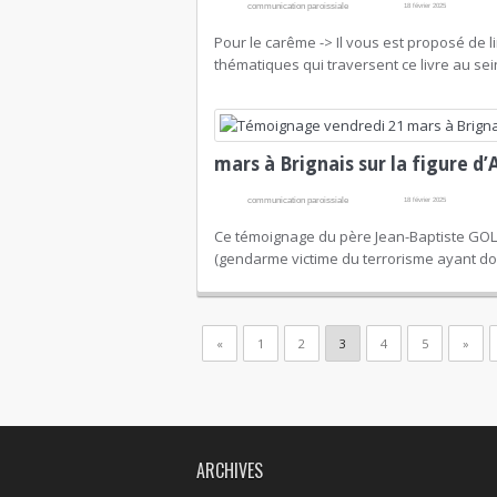
communication paroissiale
18 février 2025
Pour le carême -> Il vous est proposé de lir
thématiques qui traversent ce livre au sei
mars à Brignais sur la figure 
communication paroissiale
18 février 2025
Ce témoignage du père Jean-Baptiste GO
(gendarme victime du terrorisme ayant don
«
1
2
3
4
5
»
ARCHIVES