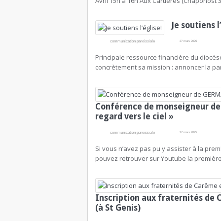
Avril 15h à 16h Aux Cartières (Chaponost 36
Je soutiens l
communication paroissiale
27 mars 2025
Principale ressource financière du diocèse
concrètement sa mission : annoncer la par
Conférence de monseigneur de 
regard vers le ciel »
communication paroissiale
27 mars 2025
Si vous n’avez pas pu y assister à la pr
pouvez retrouver sur Youtube la première 
Inscription aux fraternités de
(à St Genis)