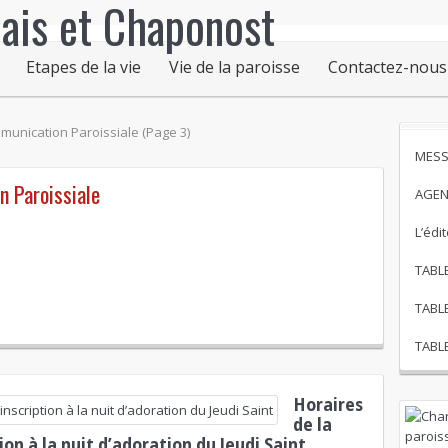
Etapes de la vie
Vie de la paroisse
Contactez-nous
mmunication Paroissiale
(Page 3)
MESS
 Paroissiale
AGEN
L’édi
TABL
TABL
TABL
Horaires
de la
on à la nuit d’adoration du Jeudi Saint