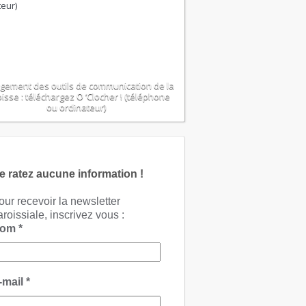
gement des outils de communication de la
isse : téléchargez O ‘Clocher ! (téléphone
ou ordinateur)
e ratez aucune information !
our recevoir la newsletter
aroissiale, inscrivez vous :
Nom
*
-mail
*